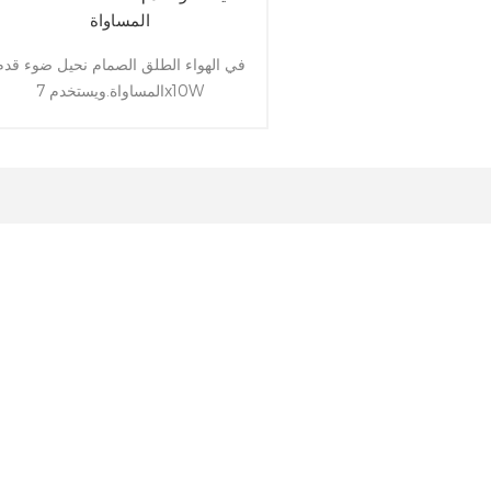
المساواة
في الهواء الطلق الصمام نحيل ضوء قدم
المساواة.ويستخدم 7x10W
RGBWA+الأشعة فوق البنفسجية 6 
LEDs لجعله مشرق الألوان
الغنية.والإسكان هو سليم ، وعلى ضوء
IP65 للماء الدرجة بحيث أنها مريحة
أن تكون ثابتة في مرحلة في الهواء الطل
و حديقة