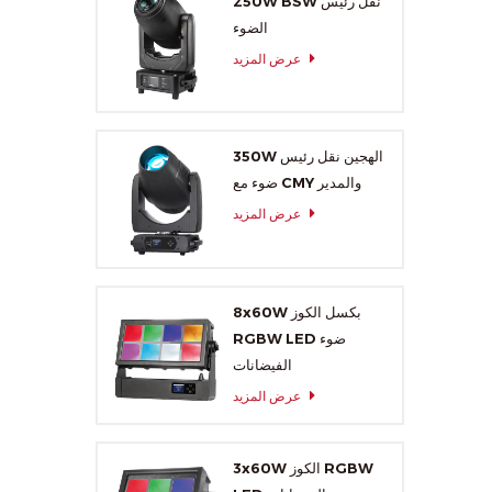
250W BSW نقل رئيس
الضوء
عرض المزيد
350W الهجين نقل رئيس
ضوء مع CMY والمدير
عرض المزيد
8x60W بكسل الكوز
RGBW LED ضوء
الفيضانات
عرض المزيد
3x60W الكوز RGBW