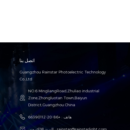
اتصل بنا
Guangzhou Rainstar Photoelectric Technology
Co.,Ltd
NO.6 MingliangRoad,Zhuliao industrial
Zone,Zhongluotan Town,Baiyun
District,Guangzhou.China
هاتف :
+86-20-66390112
rainstar@rainstarlight.com
البريد الإلكتروني :