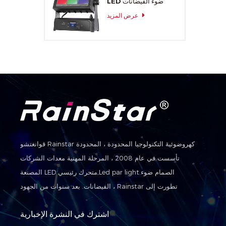
LED ضوء الفيضانات
عرض المزيد
قوانغتشو Rainstar كهروضوئية التكنولوجيا المحدودة ، المحدودة
تأسست في عام 2008 ، المرحلة المهنية معدات الشركات
المصنعة LED متحرك رئيسي,Led par light.الصمام ضوء
الفيضانات. بعد سنوات من الجهود ، Rainstar تطورت إلى
مجموعة من التنمية والإنتاج والمبيعات والخدمة في واحدة من
اشترك في النشرة الإخبارية
الحديث شركات التكنولوجيا الفائقة.ونحن منح شركات التكنولوجيا