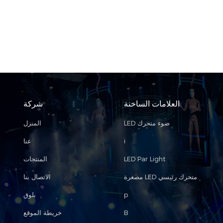
العلامات الساخنة
شركة
LED ضوء متحرك
المنزل
i
عنا
LED Par Light
المنتجات
مصغرة LED متحرك رئيسي
الاتصال بنا
p
بلوق
B
خريطة الموقع