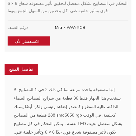
التحكم في المصابيح بشكل منفصل لتحقيق تأثير مصفوفة شعاع 6 × 6
قوي وتأثير خلفية غني. كل وحدتين من السهل الجمع بينهما.
Mitrix WW+RGB
رقم الصنف.:
الاستفسار الآن
تفاصيل المنتج
إنها مصفوفة واحدة مربعة بما في ذلك 2 في 1 المصابيح. لا
يستخدم هذا الجهاز فقط 36 قطعة من شرائح المصابيح البيضاء
الدافئة عالية السطوع كمصدر إضاءة رئيسي ولكن أيضًا يمتلك
288 قطعة من المصابيح smd5050 rgb كخلفية. في الوقت
نفسه ، يمكن التحكم في كل مصابيح LED بشكل منفصل بحيث
يكون تأثير مصفوفة شعاع قوي جدًا 6 × 6 وتأثير خلفية غني.