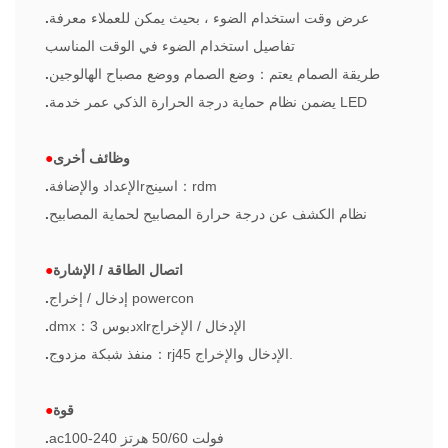
عرض وقت استخدام الضوء ، بحيث يمكن للعملاء معرفة
.
تفاصيل استخدام الضوء في الوقت المناسب
طريقة الصمام يعتم
：
وضع الصمام ووضع مصباح الهالوجين
.
يضمن نظام حماية درجة الحرارة الذكي عمر خدمة LED
.
وظائف أخرى
●
rdm
：
اسينج
r
الإعداد والإضافة
.
نظام الكشف عن درجة حرارة المصابيح لحماية المصابيح
.
اتصال الطاقة / الإشارة
●
إدخال / إخراج powercon
.
الإدخال / الإخراج
xlr
3 دبوس
：
dmx
.
rj45 الإدخال والإخراج.
：
منفذ شبكة مزدوج
.
قوة
●
ac100-240 فولت 50/60 هرتز
.