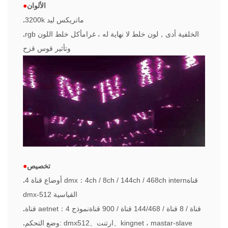
الألوان
●
3200k ماتريكس ليد
.
rgb الخلفية أدى
，
لون خلط لا نهاية له ، غرام
أكل خلط اللون
.
وتأثير قوس قزح
تخصيص
●
قناة
n
nter
4ch / 8ch / 144ch / 468ch i
：
4 أوضاع قناة dmx
.
dmx-512 القياسية
4 قناة / 8 قناة / 144/468 قناة / 900 قناة
نموذج
：
قناة aetnet
.
kingnet ، mastar-slave
、
ارتنت
、
وضع التحكم: dmx512
.