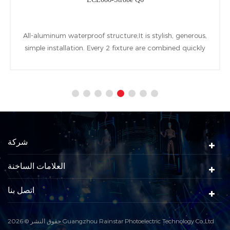
All-aluminum waterproof structure,It is stylish, generous,
simple installation. Every 2 fixture are combined quickly
by a installing accessory named quick invert bolt. 96pcs
10W cool white LEDs and 864pcs 0.5W RGB LEDs are
used as the light source
شركة
العلامات الساخنة
اتصل بنا
حقوق النشر © 2026 Guangzhou Rainstar Photoelectric Technology Co.,Ltd