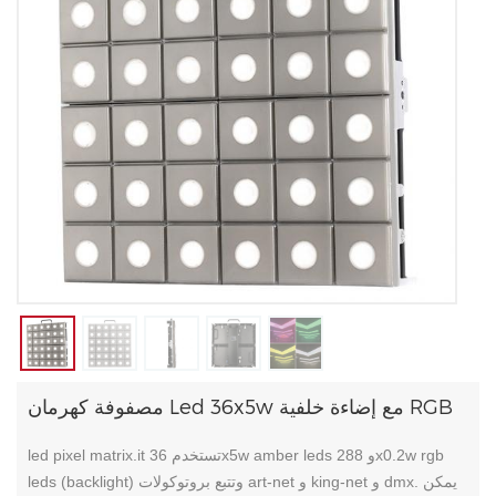
مصفوفة كهرمان Led 36x5w مع إضاءة خلفية RGB
led pixel matrix.it تستخدم 36x5w amber leds و 288x0.2w rgb
leds (backlight) وتتبع بروتوكولات art-net و king-net و dmx. يمكن