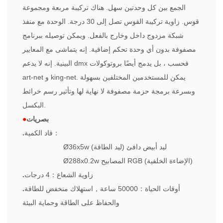
الجمع بين كل وحدتين سهل. هناك تركيبة مربعة ومجموعة
قوس. زاوية تركيبة القوس تصل إلى 30 درجة. الوحدة مع منفذ
شبكة مزدوج داخل وخارج بالفعل. ويمكن توصيله ببرنامج
مصفوفة بدون أي وحدة تحكم إضافية. إنه يتماشى مع المعايير
البينية. إنه لا يدعم dmx فحسب ، بل يدمج أيضًا بروتوكولات
art-net و king-net. يمكن للمستخدمين المختلفين بسهولة
وبسرعة برمجة حزمة مصفوفة لا نهاية لها وتأثير رسم خرائط
البكسل.
بصريات
●
：
قاد الكمية
.
36x5w ليد أبيض دافئ (ليد الطاقة)
Ø
288x0.2w المصابيح RGB (الإضاءة الخلفية)
Ø
زاوية الشعاع
：
4 درجات
.
أوقات الحياة
：
50000 ساعة
，
استهلاك منخفض للطاقة
.
والحفاظ على الطاقة وحماية البيئة