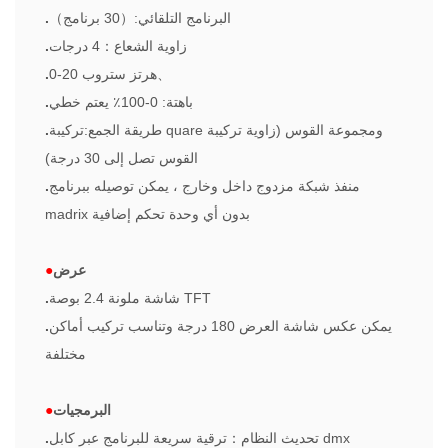
البرنامج التلقائي:
（
30 برنامج
）
.
زاوية الشعاع
：
4 درجات
.
、
0-20 هرتز ستروب
.
باهتة: 0-100٪ يعتم خطي
.
طريقة الجمع:
تركيبة quare ومجموعة القوس (زاوية تركيبة
.
القوس تصل إلى 30 درجة)
منفذ شبكة مزدوج داخل وخارج ، يمكن توصيله ببرنامج
.
madrix بدون أي وحدة تحكم إضافية
عرض
●
شاشة ملونة 2.4 بوصة TFT
.
يمكن عكس شاشة العرض 180 درجة وتناسب تركيب أماكن
.
مختلفة
البرمجيات
●
ترقية سريعة للبرنامج عبر كابل dmx
تحديث النظام
：
.