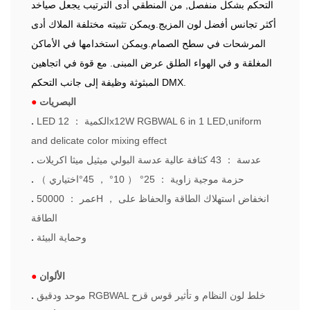
التحكم بشكل منفصل, من المنطقي أدى الترتيب يجعل صياخد
أكثر تجانس أفضل لون المزيج.ويمكن تثبيته مختلفة الملاك أدى
المرشحات في سطح الصمام.ويمكن استخدامها في الأماكن
المغلقة و في الهواء الطلق عرض المبنى. مع قوة في اتجاهين
المبثوثة وظيفة إلى جانب التحكم DMX.
البصريات
●
LED الكمية
：
12x12W RGBWAL 6 in 1 LED,uniform
.
and delicate color mixing effect
عدسة
：
43 كثافة عالية عدسة البولي ميثيل ميثا اكريلات
.
حزمة موجية زاوية
：
25°
（
10°
，
45°اختياري
）
.
انخفاض استهلاك الطاقة والحفاظ على
，
50000H
عمر
：
.
الطاقة
وحماية البيئة
.
الألوان
●
موحد ودقيق RGBWAL خلط لون النظام و تأثير قوس قزح
.