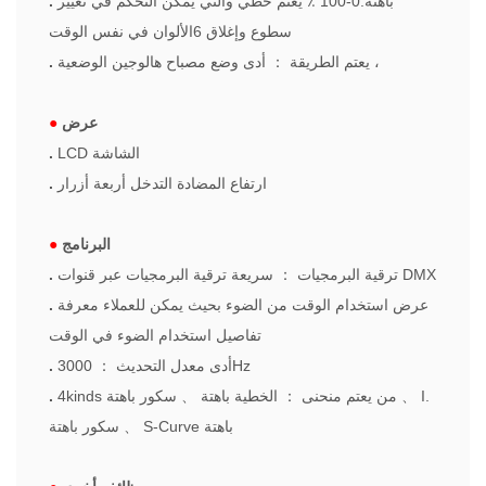
باهتة:0-100 ٪ يعتم خطي والتي يمكن التحكم في تغيير
.
سطوع وإغلاق 6الألوان في نفس الوقت
أدى وضع مصباح هالوجين الوضعية ،
يعتم الطريقة
：
.
عرض
●
الشاشة
LCD
.
ارتفاع المضادة التدخل أربعة أزرار
.
البرنامج
●
سريعة ترقية البرمجيات عبر قنوات DMX
ترقية البرمجيات
：
.
عرض استخدام الوقت من الضوء بحيث يمكن للعملاء معرفة
.
تفاصيل استخدام الضوء في الوقت
3000Hz
أدى معدل التحديث
：
.
I.
、
4kinds من يعتم منحنى
：
الخطية باهتة
、
سكور باهتة
.
S-Curve باهتة
、
سكور باهتة