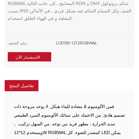
RGBWAL المصابيح ، إلى جانب التالية RDM و DMX تحكم بروتوكول
بسبب IP65 الصف وكل الصمام التحكم فيه بشكل فردي ، في الأماكن
المغلقة و في الهواء الطلق استخدام.
LCE061-1212RGBWAL
رقم الصنف.:
الاستفسار الآن
تفاصيل المنتج
فمن الألومنيوم & مضادة للماء هيكل, لا يوجد مروحة ذات
تصميم هادئ, من الاعتماد على سبائك الألومنيوم المبرد الطبيعي
تبديد الحرارة ، مظهر فريد من نوعه, من السهل تركيب。
ويستخدم 12*12W RGBWAL كمصدر للضوء, كل LED يمكن