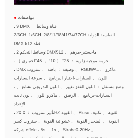
مواصفات
●
9 DMX قناة وسائط
：
.
2/6CH_1/6CH_2/8/11/38/41/74/77CH القياسية الدولية
DMX-512 قناة
ماجستير-مرهم
、
2 وسائط التحكم:DMX512
.
حزمة موجية زاوية
：
25°
（
10°
，
45°اختياري
）
.
ماكرو
、
RGBWAL
、
DMX وظيفة
：
باهتة
、
ستروب
.
اللون
、
السيارات-اختيار البرنامج
、
سرعة السيارات
وضع مستقل
：
اللون القفز تغيير
、
اللون التدريجي تشانغ
、
.
السيارات-برنامج
、
الرقيق
、
ماكرو اللون
、
لون ثابت
الإعداد
Pluse القوية
、
تكثيف
、
0-20HZ القوية
تأثير ستروب
：
.
القوية
、
المنحدر القوية
、
عشوائية القوية
、
ستروب كسر
。
Strobe0-20Hz
、
شركة effekt ، 5s.....1s