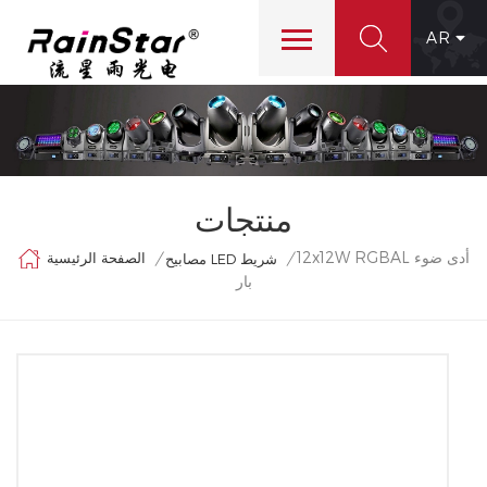
AR
منتجات
12x12W RGBAL أدى ضوء
الصفحة الرئيسية
/
/
مصابيح LED شريط
بار