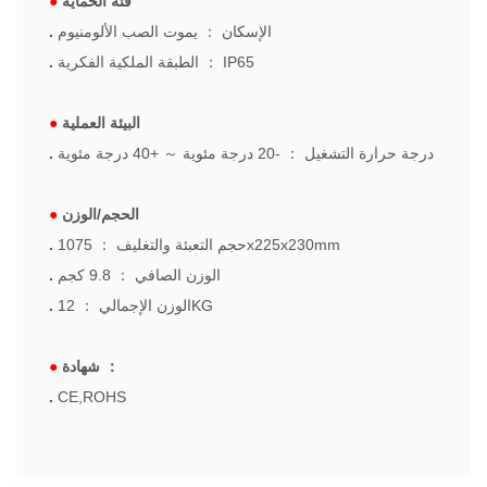
فئة الحماية
●
الإسكان
：
يموت الصب الألومنيوم
.
IP65
：
الطبقة الملكية الفكرية
.
البيئة العملية
●
درجة حرارة التشغيل
：
-20 درجة مئوية
～
+40 درجة مئوية
.
الحجم/الوزن
●
1075x225x230mm
حجم التعبئة والتغليف
：
.
الوزن الصافي
：
9.8 كجم
.
12KG
الوزن الإجمالي
：
.
：
شهادة
●
.
CE,ROHS