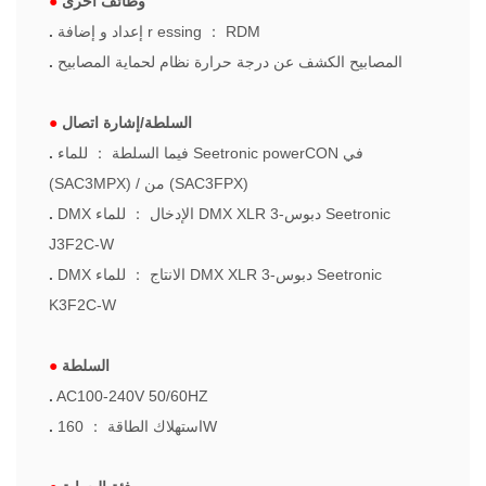
وظائف أخرى
●
RDM
：
essing
r
إعداد و إضافة
.
المصابيح الكشف عن درجة حرارة نظام لحماية المصابيح
.
السلطة/إشارة اتصال
●
فيما السلطة
：
للماء Seetronic powerCON في
.
(SAC3MPX) / من (SAC3FPX)
3-دبوس Seetronic
للماء DMX XLR
DMX الإدخال
：
.
J3F2C-W
3-دبوس Seetronic
للماء DMX XLR
DMX الانتاج
：
.
K3F2C-W
السلطة
●
.
AC100-240V 50/60HZ
160W
استهلاك الطاقة
：
.