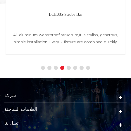
LCE085-Strobe Bar
All-aluminum waterproof structure,It is stylish, generous,
simple installation. Every 2 fixture are combined quickly
at horizontal Vertical directions by a installing accessory
named quick invert bolt. 180pcs 2W cool white and
warm white LEDs and 120pcs 0.5W RGBW LEDs are used
as the light source
شركة
العلامات الساخنة
اتصل بنا