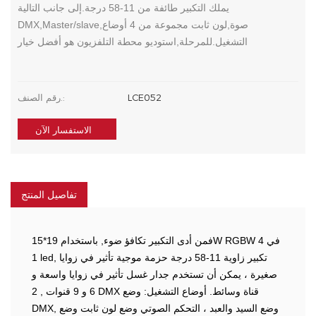
يملك التكبير طائفة من 11-58 درجة.إلى جانب التالية
DMX,Master/slave,صوة,لون ثابت مجموعة من 4 أوضاع
التشغيل.للمرحلة,استوديو محطة التلفزيون هو أفضل خيار
LCE052
رقم الصنف.:
الاستفسار الآن
تفاصيل المنتج
فمن أدى التكبير تكافؤ ضوء, باستخدام 19*15W RGBW 4 في
1 led, تكبير زاوية 11-58 درجة حزمة موجية تأثير في زوايا
صغيرة ، يمكن أن تستخدم جدار غسل تأثير في زوايا واسعة و
6 و 9 قنوات , 2 DMX قناة وسائط. أوضاع التشغيل: وضع
DMX, وضع السيد والعبد ، التحكم الصوتي وضع لون ثابت وضع