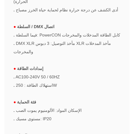
الحرارة)
أدى الكشف عن درجة حرارة نظام لحماية حياة الخرز مصباح
.
السلطة / DMX اتصال
●
فيما السلطة: PowerCON كابل الطاقة المدخلات والمخرجات
.
DMX XLR مأخذ التوصيل: 3 دبوس XLR مأخذ المدخلات
.
والمخرجات
إمدادات الطاقة
●
.
AC100-240V 50 / 60HZ
استهلاك الطاقة : 250W
.
فئة الحماية
●
الإسكان المواد: الألومنيوم يموت الصب
.
مستوى مسيك: IP20
.