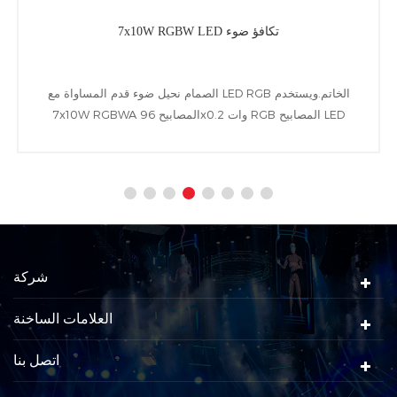
7x10W RGBW LED تكافؤ ضوء
الصمام نحيل ضوء قدم المساواة مع LED RGB الخاتم.ويستخدم
7x10W RGBWA المصابيح 96x0.2 وات RGB المصابيح LED
الخاتم.إلى جانب امتلاك مجموعة شعاع من 25 درجة(10°、
45°اختياري), LCD عرض الشاشة التالية المبثوثة&أمبير ؛ DMX تحكم
البروتوكولات.
شركة
العلامات الساخنة
اتصل بنا