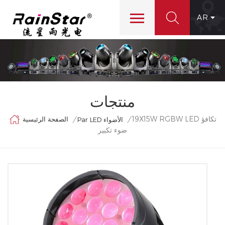
AR
منتجات
19X15W RGBW LED تكافؤ
الصفحة الرئيسية
/
/
Par LED الأضواء
ضوء تكبير