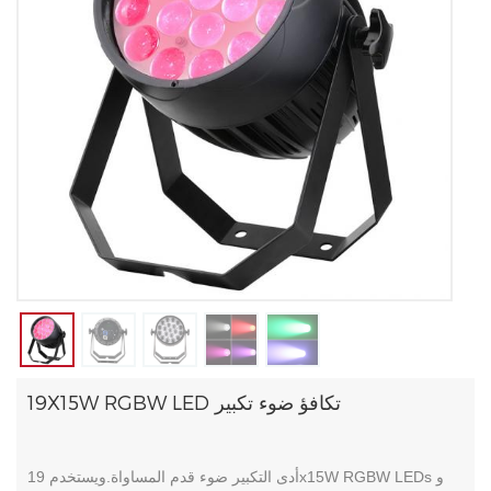
19X15W RGBW LED تكافؤ ضوء تكبير
أدى التكبير ضوء قدم المساواة.ويستخدم 19x15W RGBW LEDs و