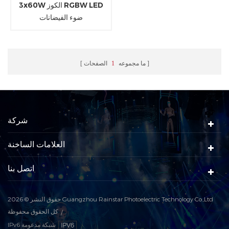
3x60W الكوز RGBW LED
ضوء الفيضانات
ما مجموعه
1
الصفحات
شركة
العلامات الساخنة
اتصل بنا
حقوق النشر © 2026 Guangzhou Rainstar Photoelectric Technology Co.,Ltd
كل الحقوق محفوظة
IPv6 شبكة مدعومة