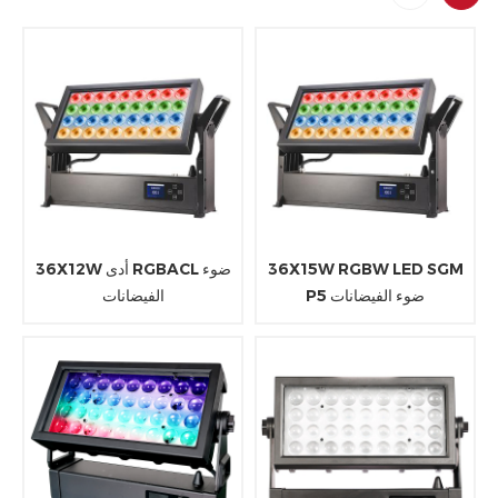
36X15W RGBW LED SGM
36X12W أدى RGBACL ضوء
P5 ضوء الفيضانات
الفيضانات