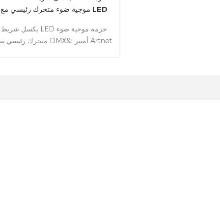
موجية ضوء متحرك رئيسي مع LED
RGB حلقة
بكسل شريط LED حزمة موجية ضوء
متحرك رئيسي.يتبع DMX&أمبير ؛ tnet
بروتوكول التحكم و يستخدم 7x40W
RGBW LEDs&أمبير ؛ 84x0.2W
المصابيح ، ويمكن أن تعمل لانهائية التناو
في عموم / الميل و 7pcs من المصا
التي تسيطر عليها بشكل فردي