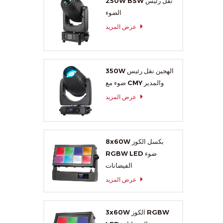
250W BSW نقل رئيس
الضوء
عرض المزيد
350W الهجين نقل رئيس
ضوء مع CMY والمدير
عرض المزيد
8x60W بكسل الكوز
RGBW LED ضوء
الفيضانات
عرض المزيد
3x60W الكوز RGBW