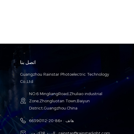
اتصل بنا
Guangzhou Rainstar Photoelectric Technology
Co.,Ltd
NO.6 MingliangRoad,Zhuliao industrial
Zone,Zhongluotan Town,Baiyun
District,Guangzhou.China
هاتف :
+86-20-66390112
rainstar@rainstarlight.com
البريد الإلكتروني :