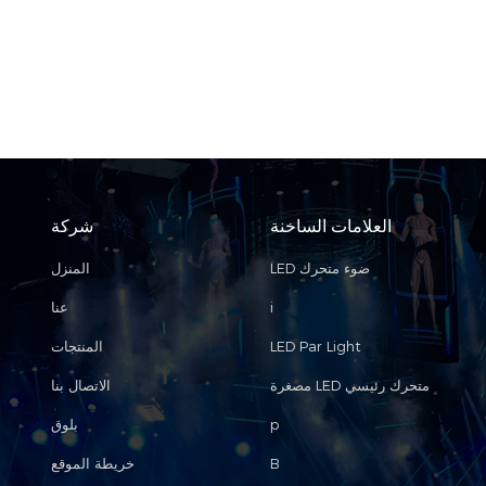
العلامات الساخنة
شركة
LED ضوء متحرك
المنزل
i
عنا
LED Par Light
المنتجات
مصغرة LED متحرك رئيسي
الاتصال بنا
p
بلوق
B
خريطة الموقع