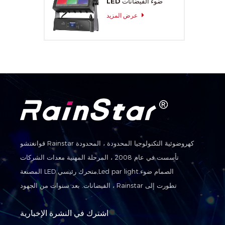
LED ضوء الفيضانات
عرض المزيد
قوانغتشو Rainstar كهروضوئية التكنولوجيا المحدودة ، المحدودة
تأسست في عام 2008 ، المرحلة المهنية معدات الشركات
المصنعة LED متحرك رئيسي,Led par light.الصمام ضوء
الفيضانات. بعد سنوات من الجهود ، Rainstar تطورت إلى
مجموعة من التنمية والإنتاج والمبيعات والخدمة في واحدة من
اشترك في النشرة الإخبارية
الحديث شركات التكنولوجيا الفائقة.ونحن منح شركات التكنولوجيا