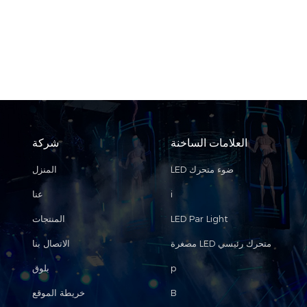
العلامات الساخنة
شركة
LED ضوء متحرك
المنزل
i
عنا
LED Par Light
المنتجات
مصغرة LED متحرك رئيسي
الاتصال بنا
p
بلوق
B
خريطة الموقع