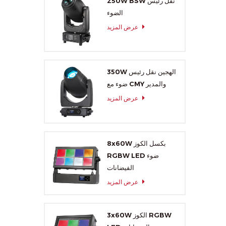
250W BSW نقل رئيس
الضوء
عرض المزيد
350W الهجين نقل رئيس
ضوء مع CMY والمدير
عرض المزيد
8x60W بكسل الكوز
RGBW LED ضوء
الفيضانات
عرض المزيد
3x60W الكوز RGBW