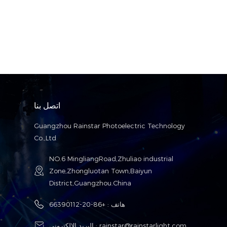
اتصل بنا
Guangzhou Rainstar Photoelectric Technology
Co.,Ltd
NO.6 MingliangRoad,Zhuliao industrial
Zone,Zhongluotan Town,Baiyun
District,Guangzhou.China
هاتف :
+86-20-66390112
rainstar@rainstarlight.com
البريد الإلكتروني :