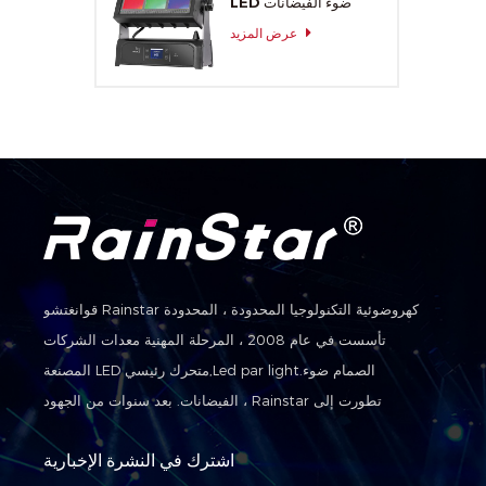
LED ضوء الفيضانات
عرض المزيد
قوانغتشو Rainstar كهروضوئية التكنولوجيا المحدودة ، المحدودة
تأسست في عام 2008 ، المرحلة المهنية معدات الشركات
المصنعة LED متحرك رئيسي,Led par light.الصمام ضوء
الفيضانات. بعد سنوات من الجهود ، Rainstar تطورت إلى
مجموعة من التنمية والإنتاج والمبيعات والخدمة في واحدة من
اشترك في النشرة الإخبارية
الحديث شركات التكنولوجيا الفائقة.ونحن منح شركات التكنولوجيا