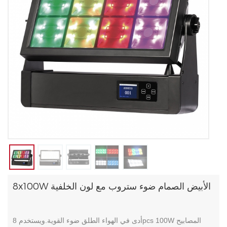
8x100W الأبيض الصمام ضوء ستروب مع لون الخلفية
أدى في الهواء الطلق ضوء القوية.ويستخدم 8pcs 100W المصابيح