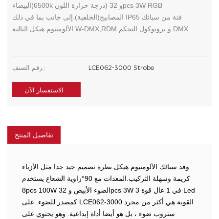
البيضاء(6500k درجة حرارة اللون) و 32pcs 3W RGB
المصابيح(الخلفية).إلى جانب بما في ذلك IP65 فئة من سبائك
الألومنيوم هيكل التالية W-DMX,RDM و بروتوكول التحكم DMX
LCE062-3000 Strobe
رقم الصنف.:
الاستفسار الآن
تفاصيل المنتج
وقد سبائك الألومنيوم هيكل.نظرة تصميم جيد جدا مثل الأزياء
كريمة وسهلة التركيب.المعدات مع 90°زاوية الشعاع يستخدم
8pcs 100W الضوء الأبيض و 32pcs 3W 3 في 1 عال قوة Led
كمصدر للضوء. على LCE062-3000 القوية هي أكثر من مجرد
ستروب ضوء ، بل هو أيضا أداة إبداعية. وهو يحتوي على