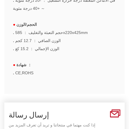
في الأماكن المغلقة درجة حرارة التشغيل
：
-20 درجة مئوية
.
～
+40 درجة مئوية
الحجم/الوزن
●
585x220x425mm
حجم التعبئة والتغليف
：
.
الوزن الصافي
：
12.7 كجم
.
الوزن الإجمالي
：
15.2 كغ
.
：
شهادة
●
.
CE,ROHS
إرسال رسالة
إذا كنت مهتما في منتجاتنا و تريد أن تعرف المزيد من