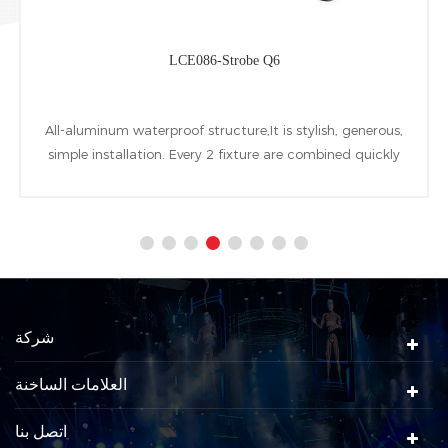
LCE086-Strobe Q6
All-aluminum waterproof structure,It is stylish, generous,
simple installation. Every 2 fixture are combined quickly
by a installing accessory named quick invert bolt. 96pcs
10W cool white LEDs and 864pcs 0.5W RGB LEDs are
used as the light source
شركة
العلامات الساخنة
اتصل بنا