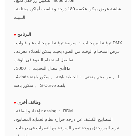
للتعيين زر قفل لمنع imoperation
.
شاشة عرض يمكن عكسه 180 درجة و تناسب أماكن مختلفة
.
التثبيت
البرنامج
●
سريعة ترقية البرمجيات عبر قنوات DMX
ترقية البرمجيات
：
.
عرض استخدام الوقت من الضوء بحيث يمكن للعملاء معرفة
.
تفاصيل استخدام الضوء في الوقت
3000Hz
أدى معدل التحديث
：
.
I.
、
4kinds من يعتم منحنى
：
الخطية باهتة
、
سكور باهتة
.
S-Curve باهتة
、
سكور باهتة
وظائف أخرى
●
RDM
：
essing
r
إعداد و إضافة
.
المصابيح الكشف عن درجة حرارة نظام لحماية المصابيح
.
تبريد المروحة(مروحة تغيير السرعة مع التغيرات في درجات
.