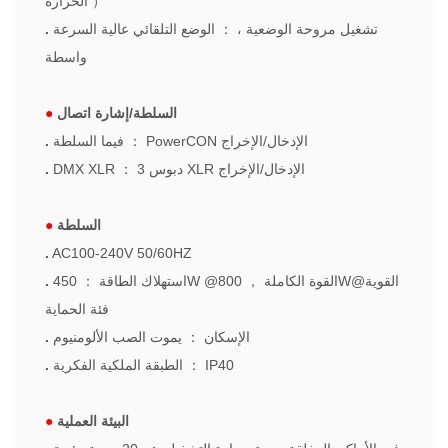
）
الحرارة
تشغيل مروحة الوضعية ،
：
الوضع التلقائي عالية السرعة
.
واسطة
السلطة/إشارة اتصال
●
PowerCON الإدخال/الإخراج
：
فيما السلطة
.
الإدخال/الإخراج
3 دبوس XLR
：
DMX XLR
.
السلطة
●
.
AC100-240V 50/60HZ
800W@القوية
450W @القوة الكاملة
，
استهلاك الطاقة
：
.
فئة الحماية
الإسكان
：
يموت الصب الألومنيوم
.
IP40
：
الطبقة الملكية الفكرية
.
البيئة العملية
●