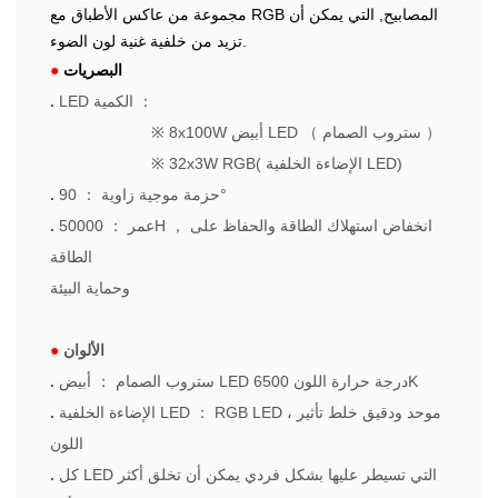
مجموعة من عاكس الأطباق مع RGB المصابيح, التي يمكن أن
تزيد من خلفية غنية لون الضوء.
البصريات
●
：
LED الكمية
.
）
ستروب الصمام
（
8x100W أبيض LED
※
32x3W RGB( الإضاءة الخلفية LED)
※
90°
حزمة موجية زاوية
：
.
انخفاض استهلاك الطاقة والحفاظ على
，
50000H
عمر
：
.
الطاقة
وحماية البيئة
الألوان
●
أبيض LED درجة حرارة اللون 6500K
ستروب الصمام
：
.
RGB LED ، موحد ودقيق خلط تأثير
：
الإضاءة الخلفية LED
.
اللون
كل LED التي تسيطر عليها بشكل فردي يمكن أن تخلق أكثر
.