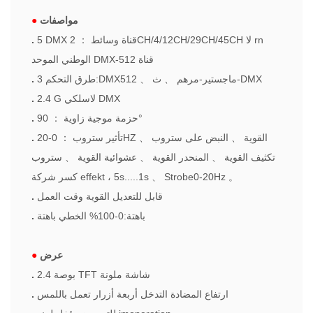
مواصفات
●
rn
لا
2CH/4/12CH/29CH/45CH
5 DMX قناة وسائط
：
.
الوطني الموحد DMX-512 قناة
ث-DMX
ماجستير-مرهم
、
、
3 طرق التحكم:DMX512
.
2.4 G لاسلكي DMX
.
90°
حزمة موجية زاوية
：
.
0-20HZ القوية
、
النبض
على
ستروب
、
تأثير ستروب
：
.
تكثيف القوية
、
المنحدر القوية
、
عشوائية القوية
、
ستروب
。
Strobe0-20Hz
、
كسر شركة effekt ، 5s.....1s
قابل للتعديل القوية وقت العمل
.
باهتة:0-100% الخطي باهتة
.
عرض
●
2.4 بوصة TFT شاشة ملونة
.
ارتفاع المضادة التدخل أربعة أزرار تعمل باللمس
.